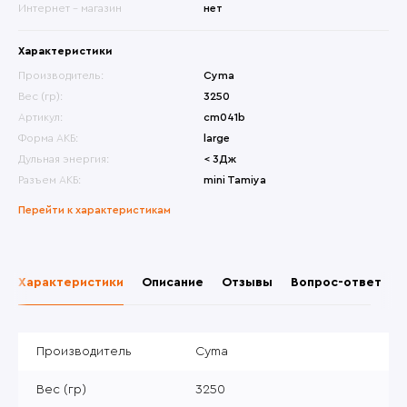
Интернет - магазин
нет
Характеристики
Производитель:
Cyma
Вес (гр):
3250
Артикул:
cm041b
Форма АКБ:
large
Дульная энергия:
< 3Дж
Разъем АКБ:
mini Tamiya
Перейти к характеристикам
Характеристики
Описание
Отзывы
Вопрос-ответ
Производитель
Cyma
Вес (гр)
3250