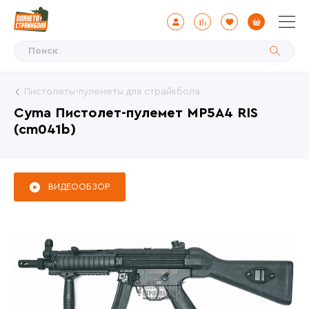
Пистолеты-пулеметы для страйкбола
Cyma Пистолет-пулемет MP5A4 RIS
(cm041b)
ВИДЕООБЗОР