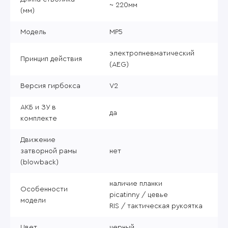
~ 220мм
(мм)
Модель
MP5
электропневматический
Принцип действия
(AEG)
Версия гирбокса
V2
АКБ и ЗУ в
да
комплекте
Движение
затворной рамы
нет
(blowback)
наличие планки
Особенности
picatinny / цевье
модели
RIS / тактическая рукоятка
Цвет
черный