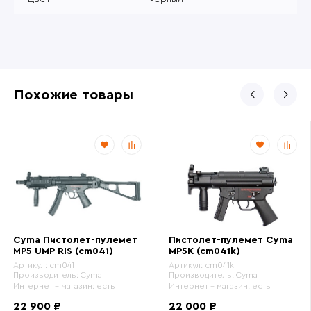
Похожие товары
Cyma Пистолет-пулемет
Пистолет-пулемет Cyma
MP5 UMP RIS (cm041)
MP5K (cm041k)
Артикул:
cm041
Артикул:
cm041k
Производитель:
Cyma
Производитель:
Cyma
Интернет - магазин:
есть
Интернет - магазин:
есть
22 900 ₽
22 000 ₽