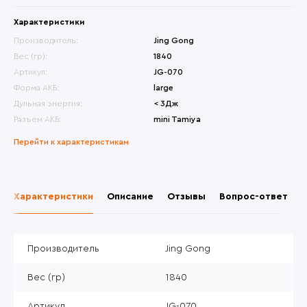
Характеристики
Производитель:
Jing Gong
Вес (гр):
1840
Артикул:
JG-070
Форма АКБ:
large
Дульная энергия:
< 3Дж
Разъем АКБ:
mini Tamiya
Перейти к характеристикам
Характеристики
Описание
Отзывы
Вопрос-ответ
Производитель
Jing Gong
Вес (гр)
1840
Артикул
JG-070