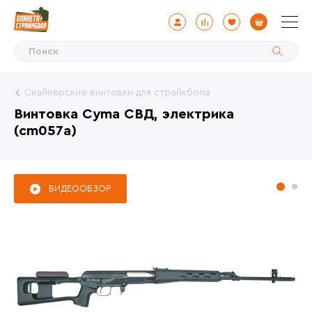
Снайперские винтовки для страйкбола
Винтовка Cyma СВД, электрика
(cm057a)
ВИДЕООБЗОР