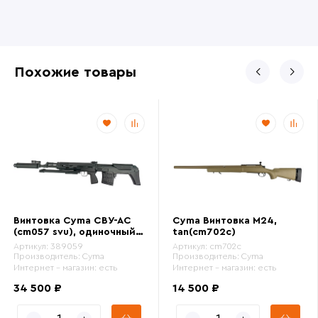
Похожие товары
Винтовка Cyma СВУ-АС
Cyma Винтовка M24,
(cm057 svu), одиночный
tan(cm702c)
огонь
Артикул:
389059
Артикул:
cm702c
Производитель:
Cyma
Производитель:
Cyma
Интернет - магазин:
есть
Интернет - магазин:
есть
34 500 ₽
14 500 ₽