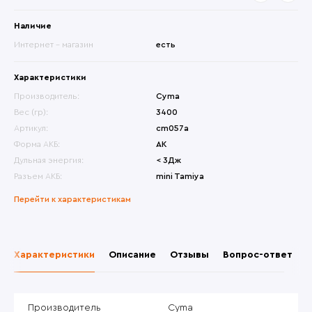
Наличие
Интернет - магазин
есть
Характеристики
Производитель:
Cyma
Вес (гр):
3400
Артикул:
cm057a
Форма АКБ:
АК
Дульная энергия:
< 3Дж
Разъем АКБ:
mini Tamiya
Перейти к характеристикам
Характеристики
Описание
Отзывы
Вопрос-ответ
Производитель
Cyma