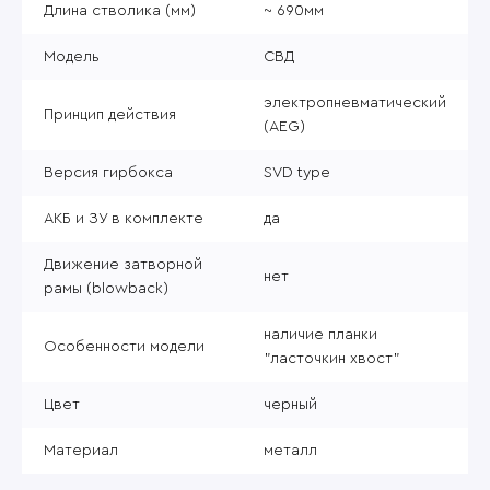
Длина стволика (мм)
~ 690мм
Модель
СВД
электропневматический
Принцип действия
(AEG)
Версия гирбокса
SVD type
АКБ и ЗУ в комплекте
да
Движение затворной
нет
рамы (blowback)
наличие планки
Особенности модели
"ласточкин хвост"
Цвет
черный
Материал
металл