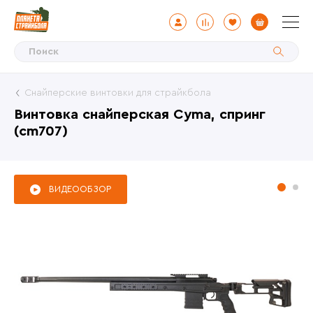
Снайперские винтовки для страйкбола
Винтовка снайперская Cyma, спринг
(cm707)
ВИДЕООБЗОР