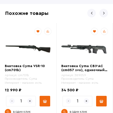
Похожие товары
Винтовка Cyma VSR-10
Винтовка Cyma СВУ-АС
(cm701b)
(cm057 svu), одиночный
огонь
Артикул:
cm701b
Артикул:
389059
Производитель:
Cyma
Производитель:
Cyma
Интернет - магазин:
есть
Интернет - магазин:
есть
12 990 ₽
34 500 ₽
В ОДИН КЛИК
В ОДИН КЛИК