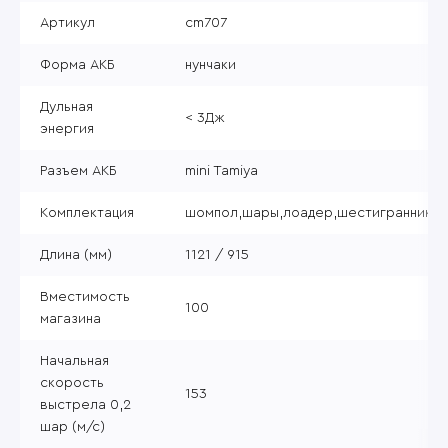
Артикул
cm707
Форма АКБ
нунчаки
Дульная
< 3Дж
энергия
Разъем АКБ
mini Tamiya
Комплектация
шомпол,шары,лоадер,шестигранник
Длина (мм)
1121 / 915
Вместимость
100
магазина
Начальная
скорость
153
выстрела 0,2
шар (м/с)