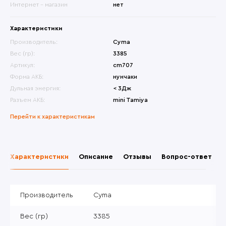
Интернет - магазин
нет
Характеристики
Производитель:
Cyma
Вес (гр):
3385
Артикул:
cm707
Форма АКБ:
нунчаки
Дульная энергия:
< 3Дж
Разъем АКБ:
mini Tamiya
Перейти к характеристикам
Характеристики
Описание
Отзывы
Вопрос-ответ
Производитель
Cyma
Вес (гр)
3385