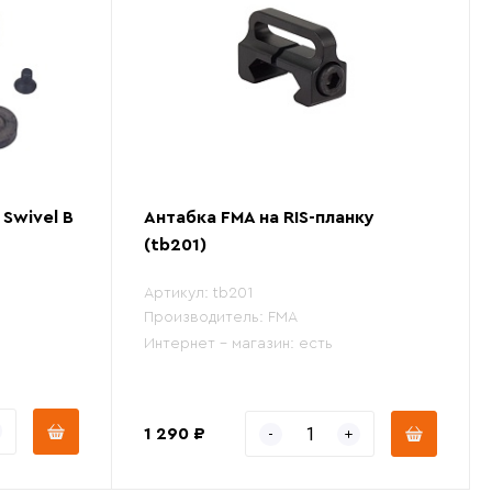
 Swivel B
Антабка FMA на RIS-планку
(tb201)
Артикул:
tb201
Производитель:
FMA
Интернет - магазин:
есть
1 290 ₽