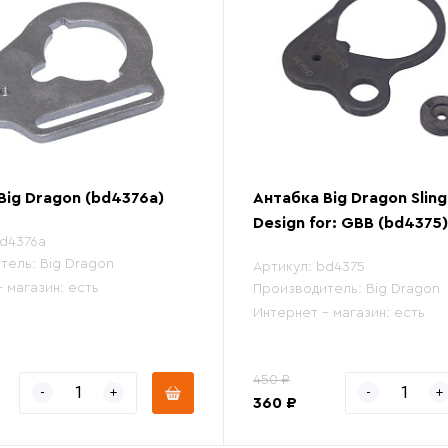
Big Dragon (bd4376a)
Антабка Big Dragon Sling
Design for: GBB (bd4375)
d4376a
тель:
Big Dragon
Артикул:
bd4375
- магазин:
есть
Производитель:
Big Dragon
Интернет - магазин:
есть
450 ₽
360 ₽