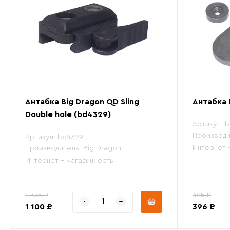
Антабка Big Dragon QD Sling
Антабка 
Double hole (bd4329)
Артикул:
b
Производи
Артикул:
bd4329
Интернет 
Производитель:
Big Dragon
Интернет - магазин:
есть
1 375 ₽
495 ₽
1 100 ₽
396 ₽