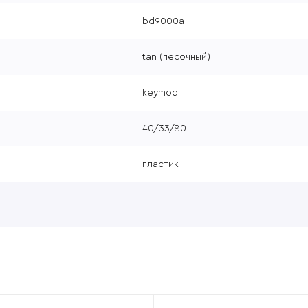
bd9000a
tan (песочный)
keymod
40/33/80
пластик