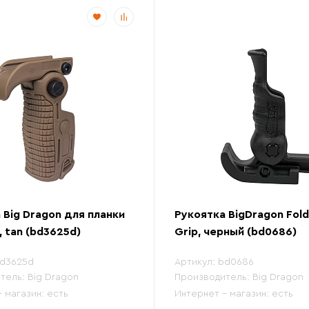
 Big Dragon для планки
Рукоятка BigDragon Fold
, tan (bd3625d)
Grip, черный (bd0686)
d3625d
Артикул:
bd0686
тель:
Big Dragon
Производитель:
Big Dragon
- магазин:
есть
Интернет - магазин:
есть