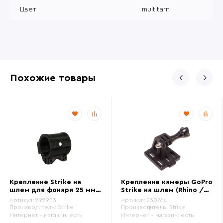
Цвет
multitarn
Похожие товары
Крепление Strike на
Крепление камеры GoPro
шлем для фонаря 25 мм,
Strike на шлем (Rhino /
черный
NVG) с винтом, короткое
Артикул:
292953
Артикул:
230764
Производитель:
Strike
Производитель:
Strike
Интернет - магазин:
есть
Интернет - магазин:
есть