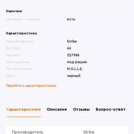
Наличие
Интернет - магазин
есть
Характеристики
Производитель:
Strike
Вес (гр):
66
Артикул:
227986
Тип подсумка:
под рацию
Тип крепления:
M.O.L.L.E.
Цвет:
черный
Перейти к характеристикам
Характеристики
Описание
Отзывы
Вопрос-ответ
Производитель
Strike