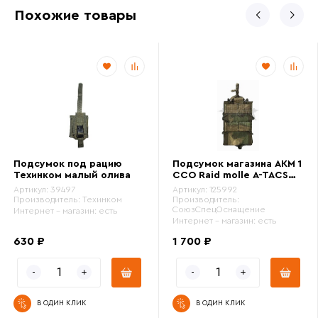
Похожие товары
Подсумок под рацию
Подсумок магазина АКМ 1
Техинком малый олива
ССО Raid molle A-TACS
FG Camo
Артикул:
39497
Артикул:
125992
Производитель:
Техинком
Производитель:
СоюзСпецОснащение
Интернет - магазин:
есть
Интернет - магазин:
есть
630 ₽
1 700 ₽
В ОДИН КЛИК
В ОДИН КЛИК