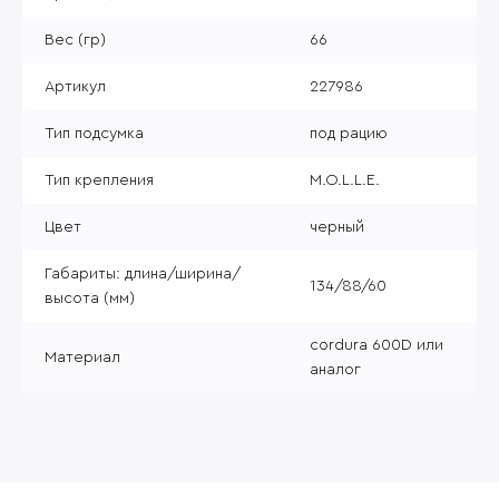
Вес (гр)
66
Артикул
227986
Тип подсумка
под рацию
Тип крепления
M.O.L.L.E.
Цвет
черный
Габариты: длина/ширина/
134/88/60
высота (мм)
cordura 600D или
Материал
аналог