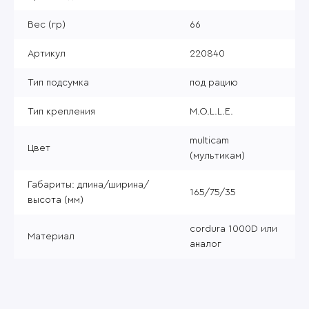
Вес (гр)
66
Артикул
220840
Тип подсумка
под рацию
Тип крепления
M.O.L.L.E.
multicam
Цвет
(мультикам)
Габариты: длина/ширина/
165/75/35
высота (мм)
cordura 1000D или
Материал
аналог