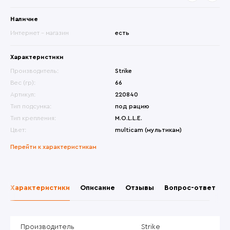
Наличие
Интернет - магазин
есть
Характеристики
Производитель:
Strike
Вес (гр):
66
Артикул:
220840
Тип подсумка:
под рацию
Тип крепления:
M.O.L.L.E.
Цвет:
multicam (мультикам)
Перейти к характеристикам
Характеристики
Описание
Отзывы
Вопрос-ответ
Производитель
Strike