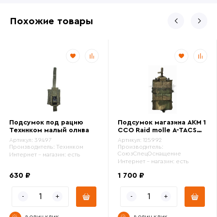
Похожие товары
Подсумок под рацию
Подсумок магазина АКМ 1
Техинком малый олива
ССО Raid molle A-TACS
FG Camo
Артикул:
39497
Артикул:
125992
Производитель:
Техинком
Производитель:
СоюзСпецОснащение
Интернет - магазин:
есть
Интернет - магазин:
есть
630 ₽
1 700 ₽