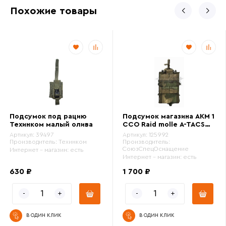
Похожие товары
Подсумок под рацию
Подсумок магазина АКМ 1
Техинком малый олива
ССО Raid molle A-TACS
FG Camo
Артикул:
39497
Артикул:
125992
Производитель:
Техинком
Производитель:
СоюзСпецОснащение
Интернет - магазин:
есть
Интернет - магазин:
есть
630 ₽
1 700 ₽
В ОДИН КЛИК
В ОДИН КЛИК