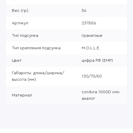
Вес (гр)
56
Артикул
237886
Тип подсумка
гранатные
Тип крепления подсумка
M.O.L.L.E.
Цвет
цифра РФ (ЕМР)
Габариты: длина/ширина/
130/70/60
высота (мм)
cordura 1000D или
Материал
аналог