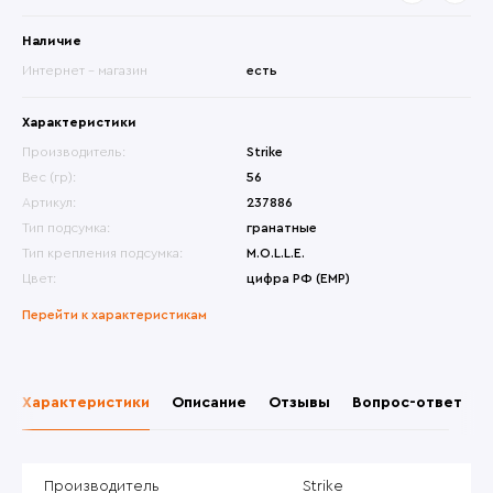
Наличие
Интернет - магазин
есть
Характеристики
Производитель:
Strike
Вес (гр):
56
Артикул:
237886
Тип подсумка:
гранатные
Тип крепления подсумка:
M.O.L.L.E.
Цвет:
цифра РФ (ЕМР)
Перейти к характеристикам
Характеристики
Описание
Отзывы
Вопрос-ответ
Производитель
Strike