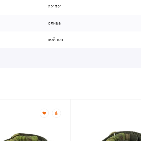
291321
олива
нейлон