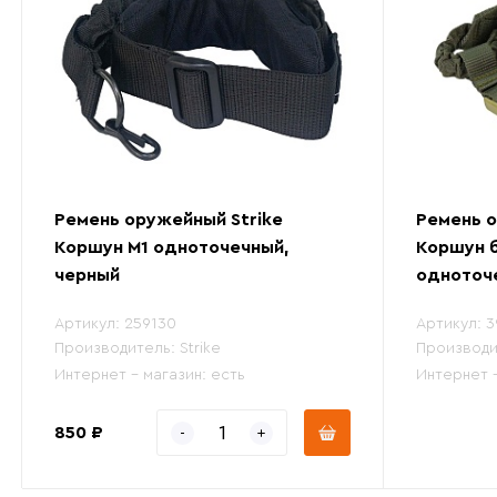
Ремень оружейный Strike
Ремень о
Коршун М1 одноточечный,
Коршун 
черный
одноточе
Артикул:
259130
Артикул:
3
Производитель:
Strike
Производи
Интернет - магазин:
есть
Интернет 
850 ₽