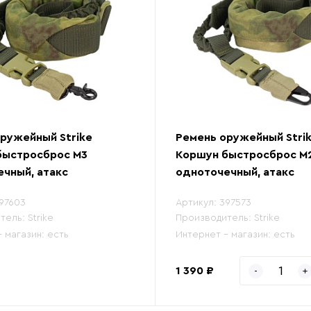
ружейный Strike
Ремень оружейный Stri
быстросброс М3
Коршун быстросброс М
чный, атакс
одноточечный, атакс
97603
Артикул:
397573
тель:
Strike
Производитель:
Strike
- магазин:
есть
Интернет - магазин:
есть
1 390 ₽