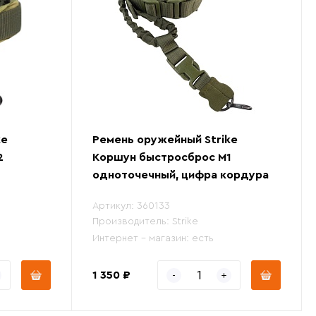
ke
Ремень оружейный Strike
2
Коршун быстросброс М1
одноточечный, цифра кордура
Артикул:
360133
Производитель:
Strike
Интернет - магазин:
есть
1 350 ₽