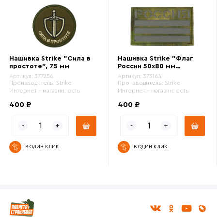
Нашивка Strike "Сила в
Нашивка Strike "Флаг
простоте", 75 мм
России 50х80 мм
светоотражающий", A-
Артикул:
377254
Артикул:
373164
TACS FG, лазерная резка
Производитель:
Strike
Производитель:
Strike
Интернет - магазин:
есть
Интернет - магазин:
есть
400 ₽
400 ₽
В ОДИН КЛИК
В ОДИН КЛИК