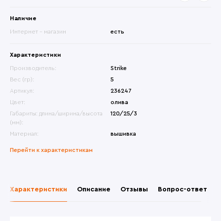
Наличие
Интернет - магазин
есть
Характеристики
Производитель:
Strike
Вес (гр):
5
Артикул:
236247
Цвет:
олива
Габариты: длина/ширина/высота
120/25/3
(мм):
Материал:
вышивка
Перейти к характеристикам
Характеристики
Описание
Отзывы
Вопрос-ответ