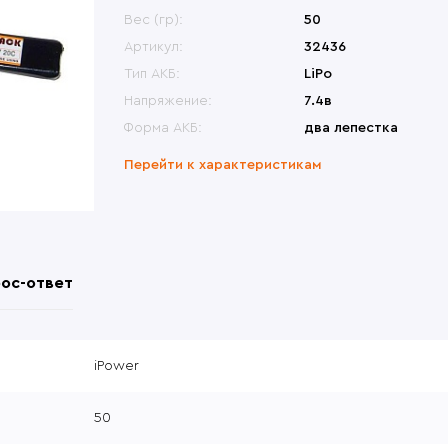
меты
Переносные сиденья
Би
ины, крепления
Другие модели
Вес (гр):
50
Др
овики
Перчатки
Др
ры, набедренные
Česká zbrojovka (CZ)
Артикул:
32436
формы
атометы
Револьверы
Тип АКБ:
LiPo
Напряжение:
7.4в
Форма АКБ:
два лепестка
Перейти к характеристикам
ос-ответ
iPower
50