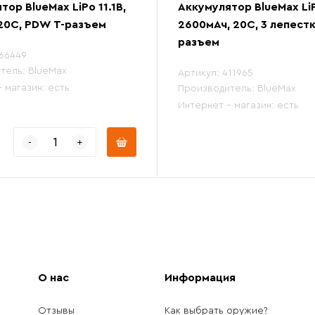
тор BlueMax LiPo 11.1В,
Аккумулятор BlueMax LiP
20С, PDW Т-разъем
2600мАч, 20С, 3 лепестк
разъем
66449
тель:
BlueMax
Артикул:
411965
- магазин:
есть
Производитель:
BlueMax
Интернет - магазин:
есть
О нас
Информация
Отзывы
Как выбрать оружие?