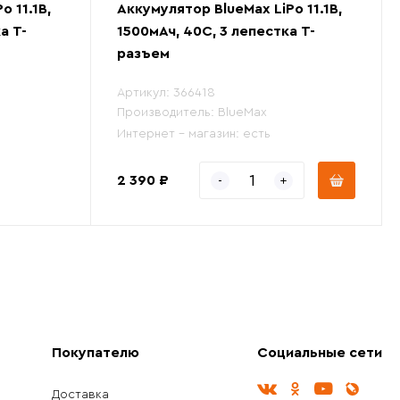
o 11.1В,
Аккумулятор BlueMax LiPo 11.1В,
а Т-
1500мАч, 40С, 3 лепестка Т-
разъем
Артикул:
366418
Производитель:
BlueMax
Интернет - магазин:
есть
2 390 ₽
Покупателю
Социальные сети
Доставка