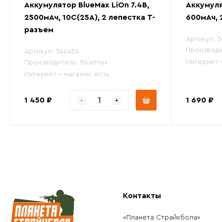
Аккумулятор BlueMax LiOn 7.4В,
Аккумуля
2500мАч, 10С(25A), 2 лепестка Т-
600мАч, 
разъем
Артикул:
3
Производи
Артикул:
366456
Интернет 
Производитель:
BlueMax
Интернет - магазин:
есть
1 450 ₽
1 690 ₽
Контакты
«Планета Страйкбола»