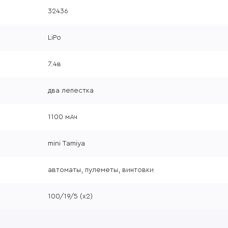
32436
LiPo
7.4в
два лепестка
1100 мАч
mini Tamiya
автоматы, пулеметы, винтовки
100/19/5 (х2)