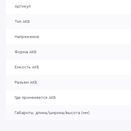
Уцененные товары
Артикул
Товары без категории
Тип АКБ
Пневматика 4,5мм
Напряжение
Форма АКБ
Емкость АКБ
Разъем АКБ
Где применяется АКБ
Габариты: длина/ширина/высота (мм)