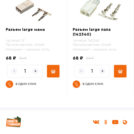
Разъем large мама
Разъем large папа
(142340)
Артикул:
LF
Артикул:
142340
Производитель:
Китай
Производитель:
Китай
Интернет - магазин:
есть
Интернет - магазин:
есть
68 ₽
68 ₽
85 ₽
85 ₽
В ОДИН КЛИК
В ОДИН КЛИК