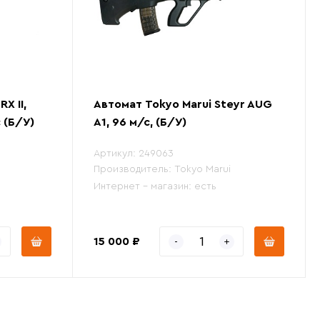
X II,
Автомат Tokyo Marui Steyr AUG
 (Б/У)
A1, 96 м/с, (Б/У)
Артикул:
249063
Производитель:
Tokyo Marui
Интернет - магазин:
есть
15 000 ₽