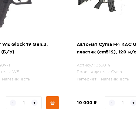
 WE Glock 19 Gen.3,
Автомат Cyma М4 KAC UR
 (Б/У)
пластик (cm512), 120 м/с
40971
Артикул:
333014
тель:
WE
Производитель:
Cyma
- магазин:
есть
Интернет - магазин:
есть
10 000 ₽