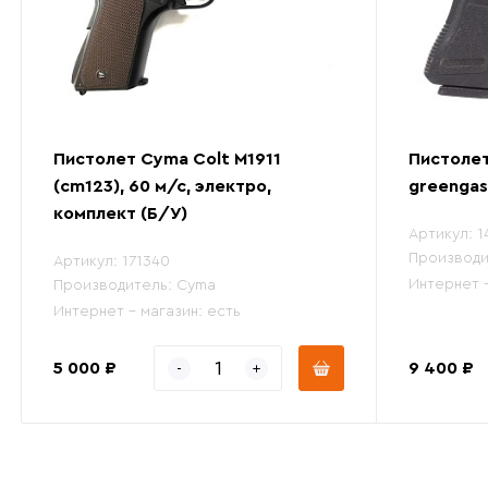
Пистолет Cyma Colt M1911
Пистолет
(cm123), 60 м/с, электро,
greengas
комплект (Б/У)
Артикул:
1
Производи
Артикул:
171340
Интернет 
Производитель:
Cyma
Интернет - магазин:
есть
5 000 ₽
9 400 ₽