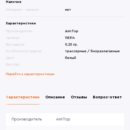
Наличие
Интернет - магазин
нет
Характеристики
Производитель:
AimTop
Артикул:
118314
Вес шаров:
0,25 гр.
Особенности шаров:
трассерные / биоразлагаемые
Цвет:
белый
Вес (гр):
Перейти к характеристикам
Характеристики
Описание
Отзывы
Вопрос-ответ
Производитель
AimTop