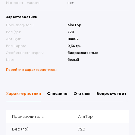
Интернет - магазин
нет
Характеристики
Производитель:
AimTop
Вес (гр):
720
Артикул:
118802
Вес шаров:
0,36 гр.
Особенности шаров:
биоразлагаемые
Цвет:
белый
Перейти к характеристикам
Характеристики
Описание
Отзывы
Вопрос-ответ
Производитель
AimTop
Вес (гр)
720