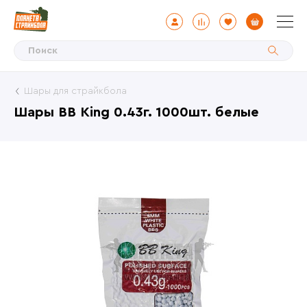
Шары для страйкбола
Шары BB King 0.43г. 1000шт. белые