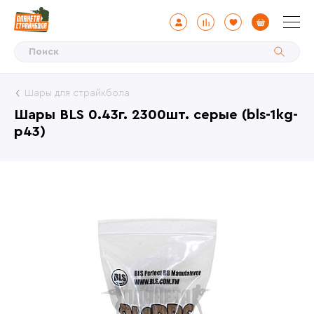
Шары для страйкбола
Шары BLS 0.43г. 2300шт. серые (bls-1kg-
p43)