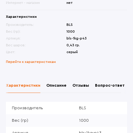
Интернет - магазин
нет
Характеристики
Производитель:
BLS
Вес (гр):
1000
Артикул:
bls-1kg-p43
Вес шаров:
0,43 гр.
Цвет:
серый
Перейти к характеристикам
Характеристики
Описание
Отзывы
Вопрос-ответ
Производитель
BLS
Вес (гр)
1000
Артикул
bls-1kg-p43