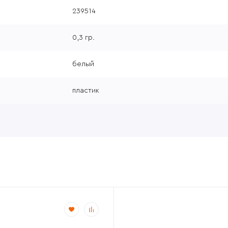
239514
0,3 гр.
белый
пластик