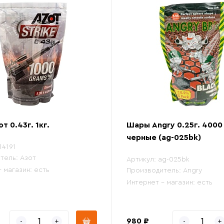
т 0.43г. 1кг.
Шары Angry 0.25г. 4000
черные (ag-025bk)
14191
тель:
Азот
Артикул:
ag-025bk
- магазин:
есть
Производитель:
Angry
Интернет - магазин:
есть
980 ₽