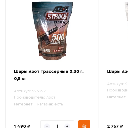
Шары Азот трассерные 0.30 г.
Шары Азо
0,5 кг
Артикул:
2
Производи
Артикул:
223322
Интернет 
Производитель:
Азот
Интернет - магазин:
есть
1 490 ₽
2 767 ₽