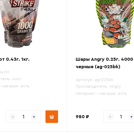
т 0.43г. 1кг.
Шары Angry 0.25г. 4000
черные (ag-025bk)
14191
тель:
Азот
Артикул:
ag-025bk
- магазин:
есть
Производитель:
Angry
Интернет - магазин:
есть
980 ₽