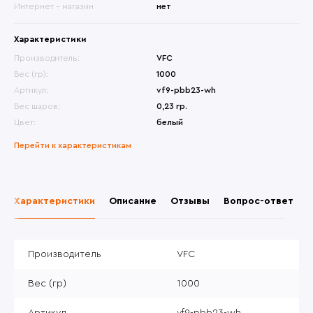
Интернет - магазин
нет
Характеристики
Производитель:
VFC
Вес (гр):
1000
Артикул:
vf9-pbb23-wh
Вес шаров:
0,23 гр.
Цвет:
белый
Перейти к характеристикам
Характеристики
Описание
Отзывы
Вопрос-ответ
Производитель
VFC
Вес (гр)
1000
Артикул
vf9-pbb23-wh