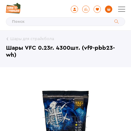
Шары для страйкбола
Шары VFC 0.23г. 4300шт. (vf9-pbb23-
wh)