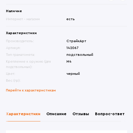
Наличие
Интернет - магазин
есть
Характеристики
Производитель:
СтрайкАрт
Артикул:
142067
Тип гранатомета:
подствольный
Крепление к оружию (для
М4
подствольных):
Цвет:
черный
Вес (гр):
Перейти к характеристикам
Характеристики
Описание
Отзывы
Вопрос-ответ