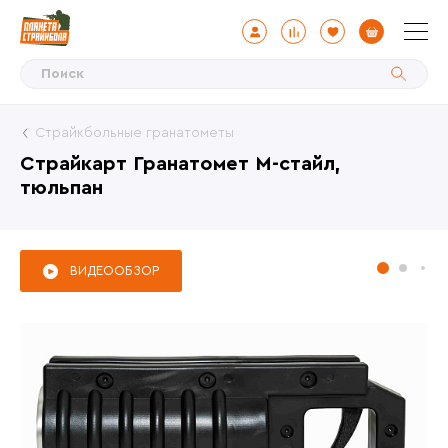
Страйкбольные гранатометы
Страйкарт Гранатомет М-стайл,
тюльпан
ВИДЕООБЗОР