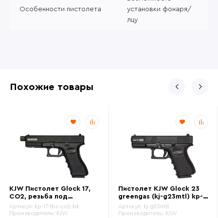
Особенности пистолета
установки фонаря/
лцу
Похожие товары
KJW Пистолет Glock 17,
Пистолет KJW Glock 23
CO2, резьба под
greengas (kj-g23mtl) kp-
глушитель (kp-17-
23
Артикул:
kp-17-tbc.co2-bk
Артикул:
kj-g23mtl
tbc.co2-bk)
Производитель:
KJW
Производитель:
KJW