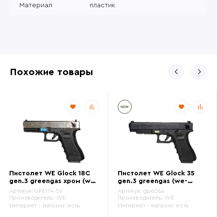
Материал
пластик
Похожие товары
Пистолет WE Glock 18C
Пистолет WE Glock 35
gen.3 greengas хром (we-
gen.3 greengas (we-
g002a-sv)
g009a-bk)
Артикул:
GP617A-SV
Артикул:
gp626a
Производитель:
WE
Производитель:
WE
Интернет - магазин:
есть
Интернет - магазин:
есть