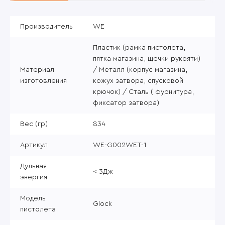
Производитель
WE
Пластик (рамка пистолета,
пятка магазина, щечки рукояти)
Материал
/ Металл (корпус магазина,
изготовления
кожух затвора, спусковой
крючок) / Сталь ( фурнитура,
фиксатор затвора)
Вес (гр)
834
Артикул
WE-G002WET-1
Дульная
< 3Дж
энергия
Модель
Glock
пистолета