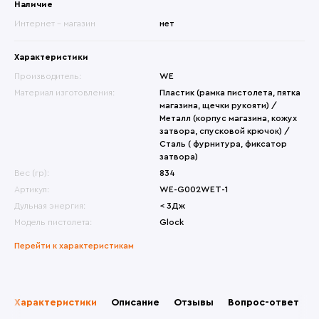
Наличие
Интернет - магазин
нет
Характеристики
Производитель:
WE
Материал изготовления:
Пластик (рамка пистолета, пятка
магазина, щечки рукояти) /
Металл (корпус магазина, кожух
затвора, спусковой крючок) /
Сталь ( фурнитура, фиксатор
затвора)
Вес (гр):
834
Артикул:
WE-G002WET-1
Дульная энергия:
< 3Дж
Модель пистолета:
Glock
Перейти к характеристикам
Характеристики
Описание
Отзывы
Вопрос-ответ