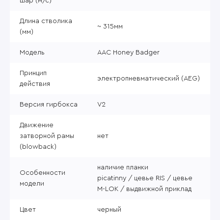
шар (м/с)
Длина стволика
~ 315мм
(мм)
Модель
AAC Honey Badger
Принцип
электропневматический (AEG)
действия
Версия гирбокса
V2
Движение
затворной рамы
нет
(blowback)
наличие планки
Особенности
picatinny / цевье RIS / цевье
модели
M-LOK / выдвижной приклад
Цвет
черный