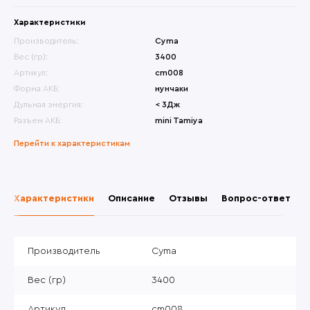
Характеристики
Производитель:
Cyma
Вес (гр):
3400
Артикул:
cm008
Форма АКБ:
нунчаки
Дульная энергия:
< 3Дж
Разъем АКБ:
mini Tamiya
Перейти к характеристикам
Характеристики
Описание
Отзывы
Вопрос-ответ
Производитель
Cyma
Вес (гр)
3400
Артикул
cm008