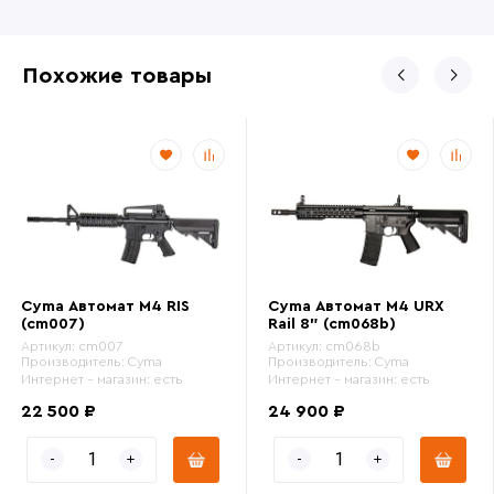
Похожие товары
Cyma Автомат M4 RIS
Cyma Автомат M4 URX
(cm007)
Rail 8" (cm068b)
Артикул:
cm007
Артикул:
cm068b
Производитель:
Cyma
Производитель:
Cyma
Интернет - магазин:
есть
Интернет - магазин:
есть
22 500 ₽
24 900 ₽