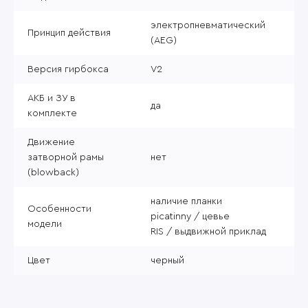
электропневматический
Принцип действия
(AEG)
Версия гирбокса
V2
АКБ и ЗУ в
да
комплекте
Движение
затворной рамы
нет
(blowback)
наличие планки
Особенности
picatinny / цевье
модели
RIS / выдвижной приклад
Цвет
черный