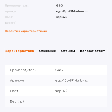
Производитель:
G&G
Артикул:
egc-16p-t91-bnb-ncm
Цвет:
черный
Вес (гр):
Перейти к характеристикам
Характеристики
Описание
Отзывы
Вопрос-ответ
Производитель
G&G
Артикул
egc-16p-t91-bnb-ncm
Цвет
черный
Вес (гр)