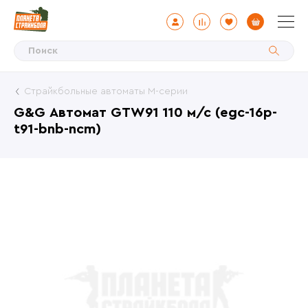
Страйкбольные автоматы М-серии
G&G Автомат GTW91 110 м/с (egc-16p-
t91-bnb-ncm)