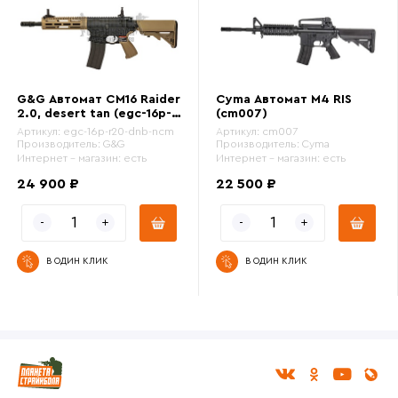
G&G Автомат CM16 Raider
Cyma Автомат M4 RIS
2.0, desert tan (egc-16p-
(cm007)
r20-dnb-ncm)
Артикул:
egc-16p-r20-dnb-ncm
Артикул:
cm007
Производитель:
G&G
Производитель:
Cyma
Интернет - магазин:
есть
Интернет - магазин:
есть
24 900 ₽
22 500 ₽
В ОДИН КЛИК
В ОДИН КЛИК