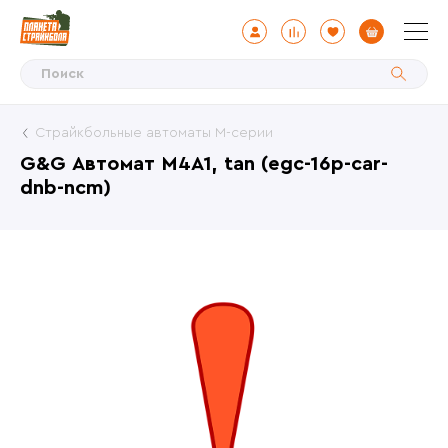
Страйкбольные автоматы М-серии
G&G Автомат M4A1, tan (egc-16p-car-
dnb-ncm)