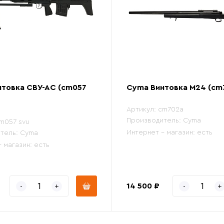
товка СВУ-АС (cm057
Cyma Винтовка M24 (cm
Артикул:
cm702a
Производитель:
Cyma
m057 svu
Интернет - магазин:
есть
тель:
Cyma
- магазин:
есть
14 500 ₽