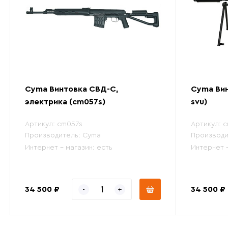
Cyma Винтовка СВД-С,
Cyma Вин
электрика (cm057s)
svu)
Артикул:
cm057s
Артикул:
c
Производитель:
Cyma
Производи
Интернет - магазин:
есть
Интернет 
34 500 ₽
34 500 ₽