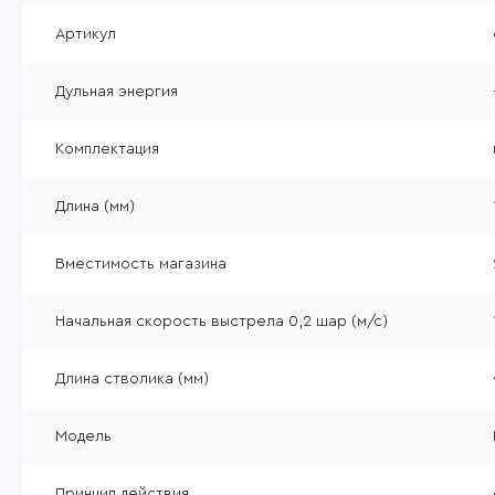
Уцененные товары
Артикул
Товары без категории
Дульная энергия
Пневматика 4,5мм
Комплектация
Длина (мм)
Вместимость магазина
Начальная скорость выстрела 0,2 шар (м/с)
Длина стволика (мм)
Модель
Принцип действия