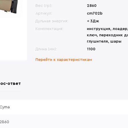
меты
Переносные сиденья
Би
ины, крепления
Другие модели
Вес (гр):
2860
Др
овики
Перчатки
Др
ры, набедренные
Česká zbrojovka (CZ)
Артикул:
cm702b
формы
атометы
Револьверы
Дульная энергия:
< 3Дж
Комплектация:
инструкция, лоадер
ключ, переходник д
глушителя, шары
Длина (мм):
1100
Перейти к характеристикам
ос-ответ
Cyma
2860