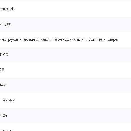
cm702b
< 3Дж
инструкция, лоадер, ключ, переходник для глушителя, шары
1100
28
147
~ 495мм
M24
спринг