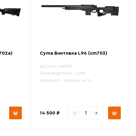
702a)
Cyma Винтовка L96 (cm703)
Артикул:
cm703
Производитель:
Cyma
Интернет - магазин:
есть
14 500 ₽