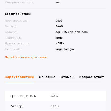
Интернет - магазин
нет
Характеристики
Производитель:
G&G
Вес (гр):
3460
Артикул:
egr-025-snp-bnb-ncm
Форма АКБ:
large
Дульная энергия:
< 3Дж
Разъем АКБ:
large Tamiya
Перейти к характеристикам
Характеристики
Описание
Отзывы
Вопрос-ответ
Производитель
G&G
Вес (гр)
3460