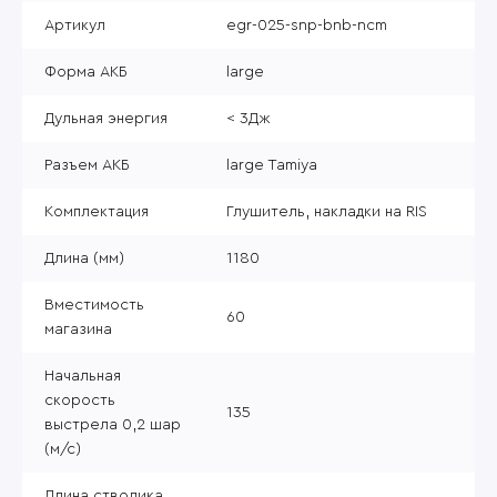
Артикул
egr-025-snp-bnb-ncm
Форма АКБ
large
Дульная энергия
< 3Дж
Разъем АКБ
large Tamiya
Комплектация
Глушитель, накладки на RIS
Длина (мм)
1180
Вместимость
60
магазина
Начальная
скорость
135
выстрела 0,2 шар
(м/с)
Длина стволика