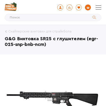
Снайперские винтовки для страйкбола
G&G Винтовка SR25 с глушителем (egr-
025-snp-bnb-ncm)