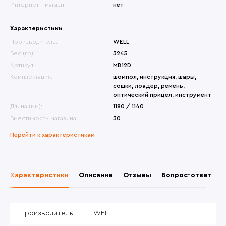
Интернет - магазин
нет
Характеристики
Производитель:
WELL
Вес (гр):
3245
Артикул:
MB12D
Комплектация:
шомпол, инструкция, шары,
сошки, лоадер, ремень,
оптический прицел, инструмент
Длина (мм):
1180 / 1140
Вместимость магазина:
30
Перейти к характеристикам
Характеристики
Описание
Отзывы
Вопрос-ответ
Производитель
WELL