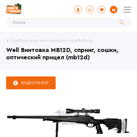
Снайперские винтовки для страйкбола
Well Винтовка MB12D, спринг, сошки,
оптический прицел (mb12d)
ВИДЕООБЗОР