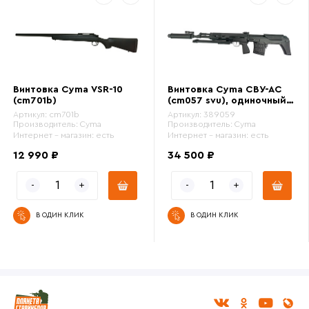
Винтовка Cyma VSR-10
Винтовка Cyma СВУ-АС
(cm701b)
(cm057 svu), одиночный
огонь
Артикул:
cm701b
Артикул:
389059
Производитель:
Cyma
Производитель:
Cyma
Интернет - магазин:
есть
Интернет - магазин:
есть
12 990 ₽
34 500 ₽
В ОДИН КЛИК
В ОДИН КЛИК