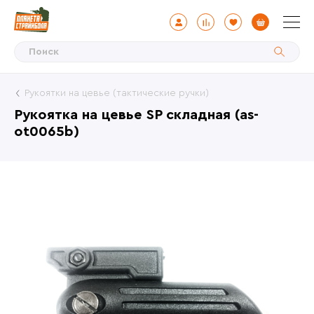
Рукоятки на цевье (тактические ручки)
Рукоятка на цевье SP складная (as-
ot0065b)