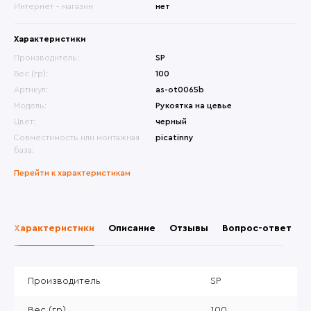
Интернет - магазин
нет
Характеристики
Производитель:
SP
Вес (гр):
100
Артикул:
as-ot0065b
Модель:
Рукоятка на цевье
Цвет:
черный
Совместимость или монтажная
picatinny
база:
Перейти к характеристикам
Характеристики
Описание
Отзывы
Вопрос-ответ
Производитель
SP
Вес (гр)
100