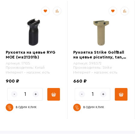
Рукоятка на цевье RVG
Рукоятка Strike GolfBall
MOE (wa21201b)
на цевье picatinny, tan,
3D печать пластик
Артикул:
17105
Артикул:
398372
Производитель:
Китай
Производитель:
Strike
Интернет - магазин:
есть
Интернет - магазин:
есть
900 ₽
660 ₽
В ОДИН КЛИК
В ОДИН КЛИК