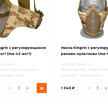
ngrin с регулирующимся
Маска Kingrin с регули
or1 (ma-42-aor1)
ремнем мультикам (ma-
a-42-aor1
Артикул:
ma-42-cp
тель:
Kingrin (WoSport)
Производитель:
Kingrin (Wo
- магазин:
есть
Интернет - магазин:
есть
1 040 ₽