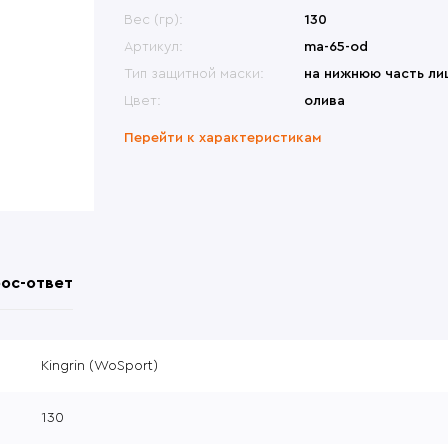
меты
Переносные сиденья
Би
ины, крепления
Другие модели
Вес (гр):
130
Др
овики
Перчатки
Др
ры, набедренные
Česká zbrojovka (CZ)
Артикул:
ma-65-od
формы
атометы
Револьверы
Тип защитной маски:
на нижнюю часть ли
Цвет:
олива
Перейти к характеристикам
ос-ответ
Kingrin (WoSport)
130