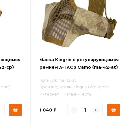
рующимся
Маска Kingrin с регулирующимся
42-cp)
ремнем A-TACS Camo (ma-42-at)
Артикул:
ma-42-at
Sport)
Производитель:
Kingrin (WoSport)
Интернет - магазин:
есть
1 040 ₽