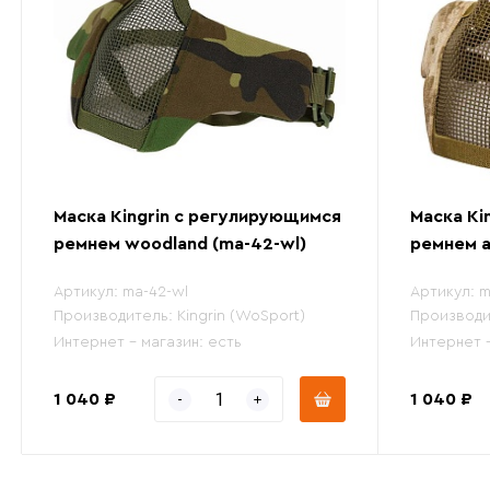
Маска Kingrin с регулирующимся
Маска Ki
ремнем woodland (ma-42-wl)
ремнем a
Артикул:
ma-42-wl
Артикул:
m
Производитель:
Kingrin (WoSport)
Производи
Интернет - магазин:
есть
Интернет 
1 040 ₽
1 040 ₽