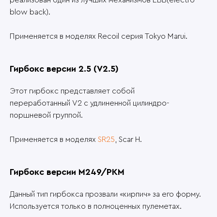
реализован один из лучших механизмов EBB(electro
blow back).
Применяется в моделях Recoil серия Tokyo Marui.
Гирбокс версии 2.5 (V2.5)
Этот гирбокс представляет собой
переработанный V2 c удлиненной цилиндро-
поршневой группой.
Применяется в моделях
SR25
, Scar H.
Гирбокс версии M249/PKM
Данный тип гирбокса прозвали «кирпич» за его форму.
Используется только в полноценных пулеметах.