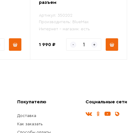
разъем
Артикул:
350202
Производитель:
BlueMax
Интернет - магазин:
есть
1 990 ₽
Покупателю
Социальные сети
Доставка
Как заказать
Способы оплаты