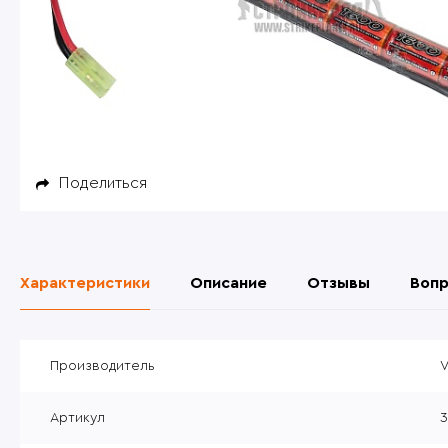
Магазины
Пуле
Караб
Дроб
Кобу
Б/У товары
плат
Гран
Внешние обвесы
Внутренние части
Поделиться
Снаряжение
Одежда
Характеристики
Описание
Отзывы
Вопр
Ножи, мультитулы
Радиосвязь
Производитель
Нужные товары
Артикул
3