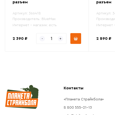
разъем
разъем
Артикул:
366418
Артикул:
3
Производитель:
BlueMax
Производи
Интернет - магазин:
есть
Интернет 
2 390 ₽
2 890 ₽
Контакты
«Планета Страйкбола»
8 800 555-21-13