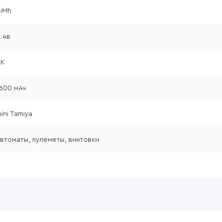
iMh
.4в
АК
600 мАч
ini Tamiya
втоматы, пулеметы, винтовки