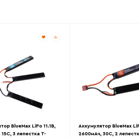
тор BlueMax LiPo 11.1В,
Аккумулятор BlueMax LiP
 15С, 3 лепестка Т-
2600мАч, 30С, 2 лепестк