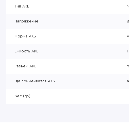
Уцененные товары
Тип АКБ
N
Товары без категории
Напряжение
8
Пневматика 4,5мм
Форма АКБ
Емкость АКБ
1
Разъем АКБ
m
Где применяется АКБ
а
Вес (гр)