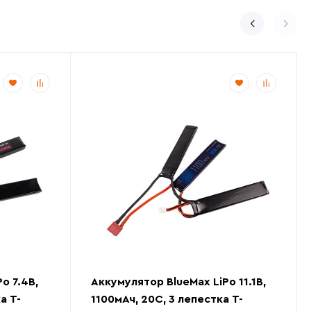
o 7.4В,
Аккумулятор BlueMax LiPo 11.1В,
а Т-
1100мАч, 20С, 3 лепестка Т-