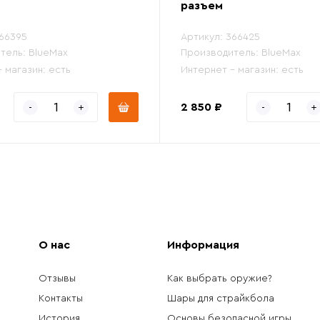
разъем
66395
Артикул:
366425
тель:
BlueMax
Производитель:
BlueMax
- магазин:
есть
Интернет - магазин:
есть
2 850 ₽
О нас
Информация
Отзывы
Как выбрать оружие?
Контакты
Шары для страйкбола
История
Основы безопасной игры