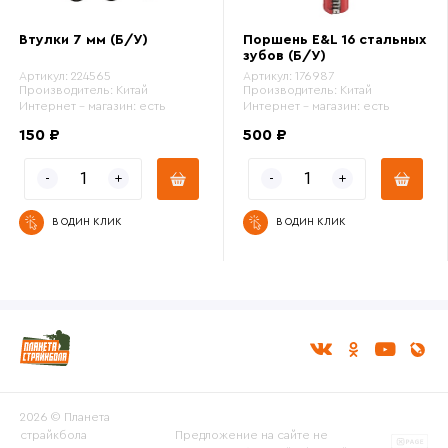
Втулки 7 мм (Б/У)
Поршень E&L 16 стальных
зубов (Б/У)
Артикул:
224565
Артикул:
176987
Производитель:
Китай
Производитель:
Китай
Интернет - магазин:
есть
Интернет - магазин:
есть
150 ₽
500 ₽
В ОДИН КЛИК
В ОДИН КЛИК
2026 © Планета
страйкбола
Предложение на сайте не