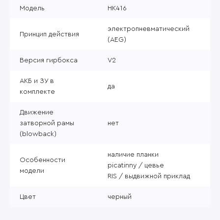
Модель
HK416
электропневматический
Принцип действия
(AEG)
Версия гирбокса
V2
АКБ и ЗУ в
да
комплекте
Движение
затворной рамы
нет
(blowback)
наличие планки
Особенности
picatinny / цевье
модели
RIS / выдвижной приклад
Цвет
черный