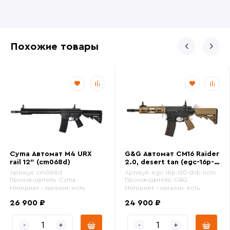
Похожие товары
Cyma Автомат M4 URX
G&G Автомат CM16 Raider
rail 12" (cm068d)
2.0, desert tan (egc-16p-
r20-dnb-ncm)
Артикул:
cm068d
Артикул:
egc-16p-r20-dnb-ncm
Производитель:
Cyma
Производитель:
G&G
Интернет - магазин:
есть
Интернет - магазин:
есть
26 900 ₽
24 900 ₽