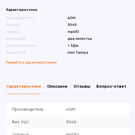
Характеристики
Производитель:
AGM
Вес (гр):
3040
Артикул:
mp051
Форма АКБ:
два лепестка
Дульная энергия:
< 3Дж
Разъем АКБ:
mini Tamiya
Перейти к характеристикам
Характеристики
Описание
Отзывы
Вопрос-ответ
Производитель
AGM
Вес (гр)
3040
Артикул
mp051