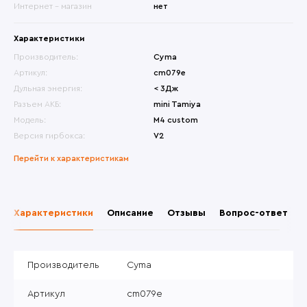
Интернет - магазин
нет
Характеристики
Производитель:
Cyma
Артикул:
cm079e
Дульная энергия:
< 3Дж
Разъем АКБ:
mini Tamiya
Модель:
M4 custom
Версия гирбокса:
V2
Перейти к характеристикам
Характеристики
Описание
Отзывы
Вопрос-ответ
Производитель
Cyma
Артикул
cm079e