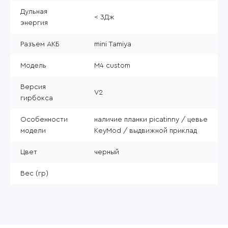
Дульная
< 3Дж
энергия
Разъем АКБ
mini Tamiya
Модель
M4 custom
Версия
V2
гирбокса
Особенности
наличие планки picatinny / цевье
модели
KeyMod / выдвижной приклад
Цвет
черный
Вес (гр)