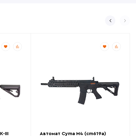
-III
Автомат Cyma M4 (cm619a)