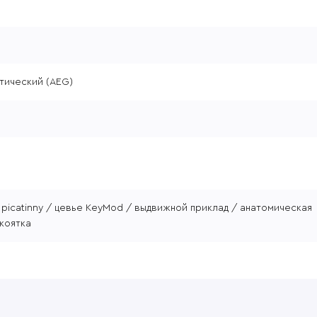
тический (AEG)
 picatinny / цевье KeyMod / выдвижной приклад / анатомическая
коятка