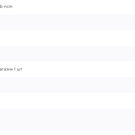
nb-ncm
агазин 1 шт