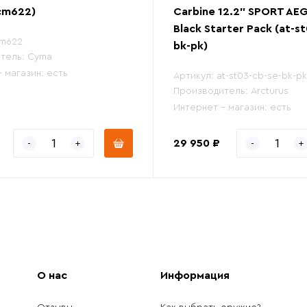
cm622)
Carbine 12.2" SPORT AE
Black Starter Pack (at-s
m622
bk-pk)
тель:
Cyma
- магазин:
есть
Артикул:
at-st03-cb-se-bk-pk
Производитель:
Arcturus
Интернет - магазин:
есть
29 950 ₽
О нас
Информация