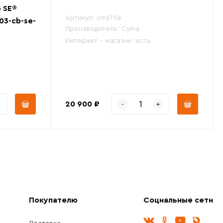
G SE®
Артикул:
cm619a
t03-cb-se-
Производитель:
Cyma
Интернет - магазин:
есть
20 900 ₽
Покупателю
Социальные сети