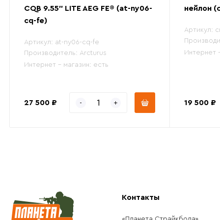
CQB 9.55" LITE AEG FE® (at-ny06-
нейлон (
cq-fe)
Артикул:
c
Производи
Артикул:
at-ny06-cq-fe
Интернет 
Производитель:
Arcturus
Интернет - магазин:
есть
27 500 ₽
19 500 ₽
Контакты
«Планета Страйкбола»