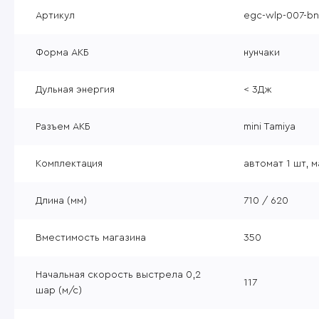
Уцененные товары
Артикул
egc-wlp-007-b
Товары без категории
Форма АКБ
нунчаки
Пневматика 4,5мм
Дульная энергия
< 3Дж
Разъем АКБ
mini Tamiya
Комплектация
автомат 1 шт, м
Длина (мм)
710 / 620
Вместимость магазина
350
Начальная скорость выстрела 0,2
117
шар (м/с)