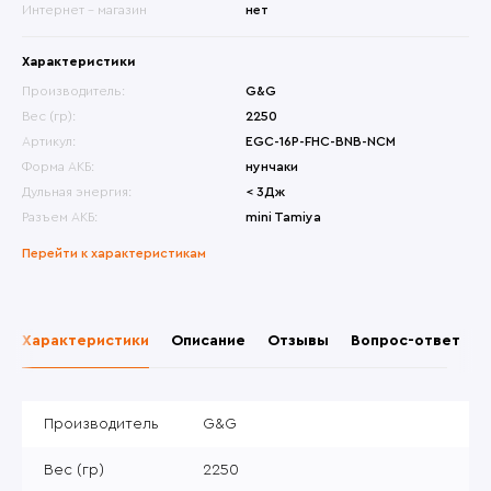
Интернет - магазин
нет
Характеристики
Производитель:
G&G
Вес (гр):
2250
Артикул:
EGC-16P-FHC-BNB-NCM
Форма АКБ:
нунчаки
Дульная энергия:
< 3Дж
Разъем АКБ:
mini Tamiya
Перейти к характеристикам
Характеристики
Описание
Отзывы
Вопрос-ответ
Производитель
G&G
Вес (гр)
2250