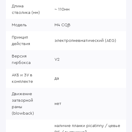
Длина
~ 110мм
стволика (мм)
Модель
M4 CQB
Принцип
электропневматический (AEG)
действия
Версия
V2
гирбокса
АКБ и ЗУ в
да
комплекте
Движение
затворной
нет
рамы
(blowback)
наличие планки picatinny / цевье