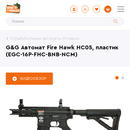
Страйкбольные автоматы М-серии
G&G Автомат Fire Hawk HC05, пластик
(EGC-16P-FHC-BNB-NCM)
ВИДЕООБЗОР