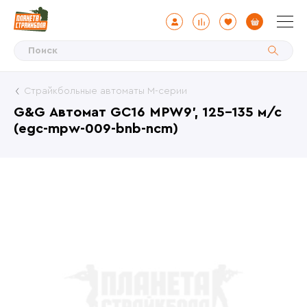
Страйкбольные автоматы М-серии
G&G Автомат GC16 MPW9', 125-135 м/с
(egc-mpw-009-bnb-ncm)