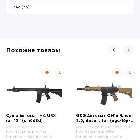
Вес (гр)
Похожие товары
Cyma Автомат M4 URX
G&G Автомат CM16 Raider
rail 12" (cm068d)
2.0, desert tan (egc-16p-
r20-dnb-ncm)
Артикул:
cm068d
Артикул:
egc-16p-r20-dnb-ncm
Производитель:
Cyma
Производитель:
G&G
Интернет - магазин:
есть
Интернет - магазин:
есть