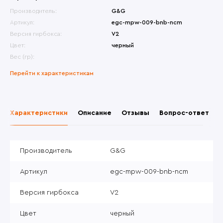
Производитель:
G&G
Артикул:
egc-mpw-009-bnb-ncm
Версия гирбокса:
V2
Цвет:
черный
Вес (гр):
Перейти к характеристикам
Характеристики
Описание
Отзывы
Вопрос-ответ
Производитель
G&G
Артикул
egc-mpw-009-bnb-ncm
Версия гирбокса
V2
Цвет
черный