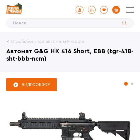
Страйкбольные автоматы М-серии
Автомат G&G НК 416 Short, EBB (tgr-418-
sht-bbb-ncm)
ВИДЕООБЗОР