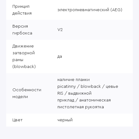
Принцип
электропневматический (AEG)
действия
Версия
V2
гирбокса
Движение
затворной
да
рамы
(blowback)
наличие планки
picatinny / blowback / цевье
Особенности
RIS / выдвижной
модели
приклад / анатомическая
пистолетная рукоятка
Цвет
черный