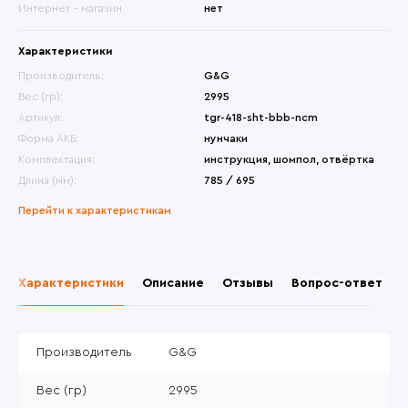
Интернет - магазин
нет
Характеристики
Производитель:
G&G
Вес (гр):
2995
Артикул:
tgr-418-sht-bbb-ncm
Форма АКБ:
нунчаки
Комплектация:
инструкция, шомпол, отвёртка
Длина (мм):
785 / 695
Перейти к характеристикам
Характеристики
Описание
Отзывы
Вопрос-ответ
Производитель
G&G
Вес (гр)
2995